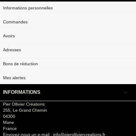
Informations personnelles
Commandes
Avoirs
Adresses
Bons de réduction
Mes alertes
keyboard_arrow_down
INFORMATIONS
Pier Ollivier Créations
255, Le Grand Chemin
04300
Mane
France
Envoyez-nous un e-mail :
info@pierolliviercreations.fr