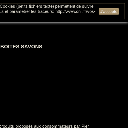
shopping_cart
Cookies (petits fichiers texte) permettent de suivre

Panier
(0)
Connexion
us et paramétrer les traceurs: http://www.cnil.fr/vos-
J'accepte
BOITES SAVONS
es produits proposés aux consommateurs par Pier