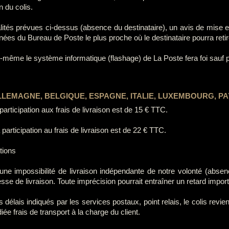
n du colis.
dalités prévues ci-dessus (absence du destinataire), un avis de mise e
nées du Bureau de Poste le plus proche où le destinataire pourra retire
lle-même le système informatique (flashage) de La Poste fera foi sauf p
LLEMAGNE, BELGIQUE, ESPAGNE, ITALIE, LUXEMBOURG, PA
rticipation aux frais de livraison est de 15 € TTC.
rticipation au frais de livraison est de 22 € TTC.
tions
 impossibilité de livraison indépendante de notre volonté (absence
resse de livraison. Toute imprécision pourrait entraîner un retard impo
les délais indiqués par les services postaux, point relais, le colis re
ée frais de transport à la charge du client.