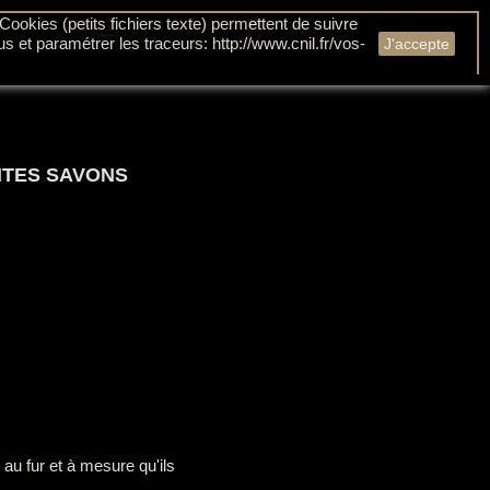
shopping_cart
Cookies (petits fichiers texte) permettent de suivre

Panier
(0)
Connexion
us et paramétrer les traceurs: http://www.cnil.fr/vos-
J'accepte
ITES SAVONS
 au fur et à mesure qu'ils