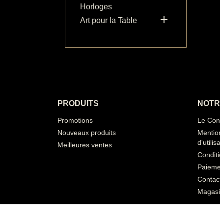
Horloges

Art pour la Table
PRODUITS
NOTR
Promotions
Le Conc
Nouveaux produits
Mention
d'utilis
Meilleures ventes
Condit
Paieme
Contac
Magasi