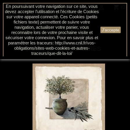
shopping_cart

En poursuivant votre navigation sur ce site, vous

(0)
devez accepter l’utilisation et l'écriture de Cookies
sur votre appareil connecté. Ces Cookies (petits
fichiers texte) permettent de suivre votre
navigation, actualiser votre panier, vous
J'accepte
reconnaitre lors de votre prochaine visite et
sécuriser votre connexion. Pour en savoir plus et
paramétrer les traceurs: http://www.cnil.fr/vos-
PRODUITS POPULAIRES
obligations/sites-web-cookies-et-autres-
traceurs/que-dit-la-loi/