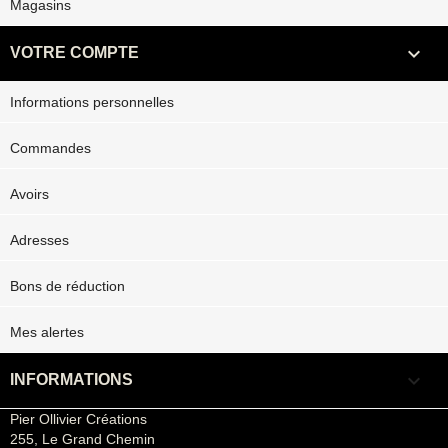
Magasins

VOTRE COMPTE
Informations personnelles
Commandes
Avoirs
Adresses
Bons de réduction
Mes alertes
keyboard_arrow_down
INFORMATIONS
Pier Ollivier Créations
255, Le Grand Chemin