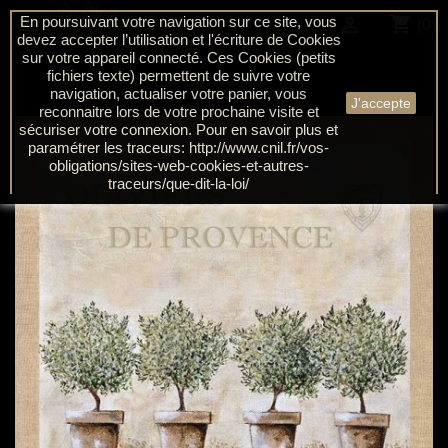
shopping_cart

En poursuivant votre navigation sur ce site, vous

(0)
devez accepter l’utilisation et l'écriture de Cookies
sur votre appareil connecté. Ces Cookies (petits
fichiers texte) permettent de suivre votre
navigation, actualiser votre panier, vous
J'accepte
reconnaitre lors de votre prochaine visite et
sécuriser votre connexion. Pour en savoir plus et
paramétrer les traceurs: http://www.cnil.fr/vos-
obligations/sites-web-cookies-et-autres-
traceurs/que-dit-la-loi/